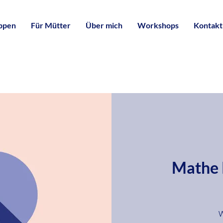
uppen
Für Mütter
Über mich
Workshops
Kontakt
Mathe 
3