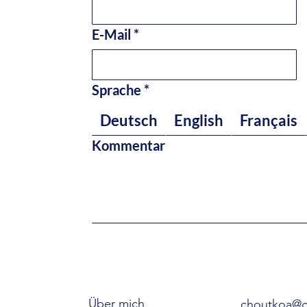
E-Mail
*
Sprache
*
Deutsch
English
Français
Kommentar
Über mich
choutkoa@g