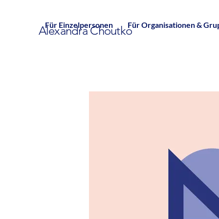
Für Einzelpersonen
Für Organisationen & Gr
Alexandra Choutko